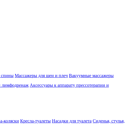
 спины
Массажеры для шеи и плеч
Вакуумные массажеры
и лимфодренаж
Аксессуары к аппарату прессотерапии и
а-коляски
Кресла-туалеты
Насадки для туалета
Сиденья, стулья,