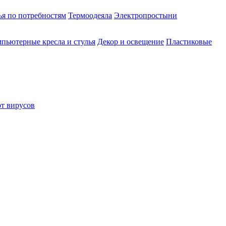
ья по потребностям
Термоодеяла
Электропростыни
пьютерные кресла и стулья
Декор и освещение
Пластиковые
от вирусов