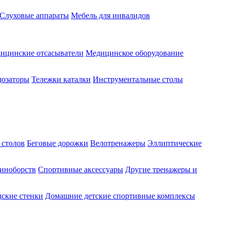
Слуховые аппараты
Мебель для инвалидов
ицинские отсасыватели
Медицинское оборудование
озаторы
Тележки каталки
Инструментальные столы
 столов
Беговые дорожки
Велотренажеры
Эллиптические
диноборств
Спортивные аксессуары
Другие тренажеры и
ские стенки
Домашние детские спортивные комплексы