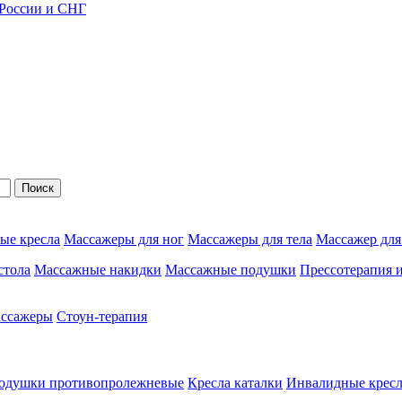
 России и СНГ
Поиск
ые кресла
Массажеры для ног
Массажеры для тела
Массажер для
стола
Массажные накидки
Массажные подушки
Прессотерапия 
ассажеры
Стоун-терапия
одушки противопролежневые
Кресла каталки
Инвалидные кресл