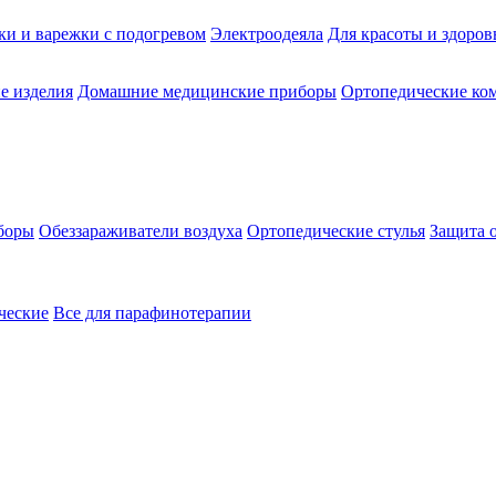
ки и варежки с подогревом
Электроодеяла
Для красоты и здоров
е изделия
Домашние медицинские приборы
Ортопедические ком
боры
Обеззараживатели воздуха
Ортопедические стулья
Защита 
ческие
Все для парафинотерапии