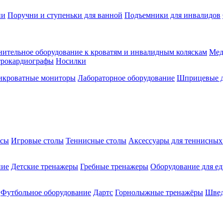
ии
Поручни и ступеньки для ванной
Подъемники для инвалидов
ительное оборудование к кроватям и инвалидным коляскам
Мед
трокардиографы
Носилки
икроватные мониторы
Лабораторное оборудование
Шприцевые д
ксы
Игровые столы
Теннисные столы
Аксессуары для теннисных
ние
Детские тренажеры
Гребные тренажеры
Оборудование для е
Футбольное оборудование
Дартс
Горнолыжные тренажёры
Швед