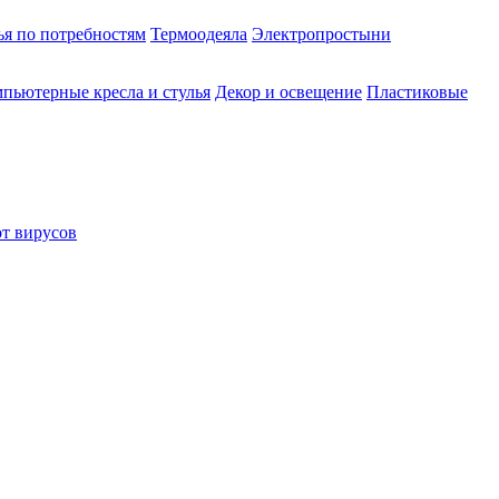
ья по потребностям
Термоодеяла
Электропростыни
пьютерные кресла и стулья
Декор и освещение
Пластиковые
от вирусов