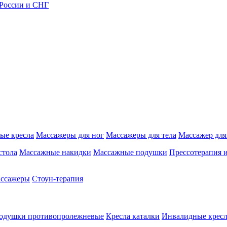
 России и СНГ
ые кресла
Массажеры для ног
Массажеры для тела
Массажер для
стола
Массажные накидки
Массажные подушки
Прессотерапия 
ассажеры
Стоун-терапия
одушки противопролежневые
Кресла каталки
Инвалидные кресл