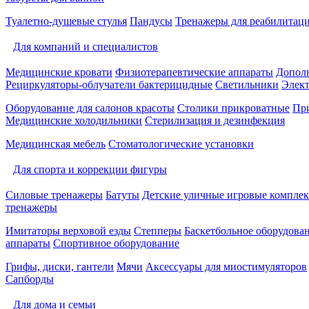
Туалетно-душевые стулья
Пандусы
Тренажеры для реабилитац
Для компаний и специалистов
Медицинские кровати
Физиотерапевтические аппараты
Дополн
Рециркуляторы-облучатели бактерицидные
Светильники
Элек
Оборудование для салонов красоты
Столики прикроватные
Пр
Медицинские холодильники
Стерилизация и дезинфекция
Медицинская мебель
Стоматологические установки
Для спорта и коррекции фигуры
Силовые тренажеры
Батуты
Детские уличные игровые компле
тренажеры
Имитаторы верховой езды
Степперы
Баскетбольное оборудова
аппараты
Спортивное оборудование
Грифы, диски, гантели
Мячи
Аксессуары для миостимуляторов
Сапборды
Для дома и семьи