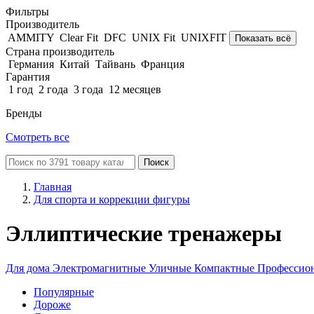
Фильтры
Производитель
AMMITY
Clear Fit
DFC
UNIX Fit
UNIXFIT
Показать всё
Страна производитель
Германия
Китай
Тайвань
Франция
Гарантия
1 год
2 года
3 года
12 месяцев
Бренды
Смотреть все
Поиск
Главная
Для спорта и коррекции фигуры
Эллиптические тренажеры
Для дома
Электромагнитные
Уличные
Компактные
Профессио
Популярные
Дороже