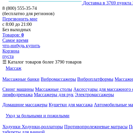
Доставка в 3769 пункта
8 (800) 555-35-74
(бесплатно для регионов)
Перезвонить мне
с 8:00 до 21:00
Без выходных
Товаров:
0
Самое время
что-нибудь купить
Корзина
пуста
☰
Каталог товаров
более 3790 товаров
Массаж
Массажные банки
Вибромассажеры
Виброплатформы
Массажн
Свинг машины
Массажные столы
Аксессуары для массажного 
лимфодренажа
Массажеры для рук
Электромассажеры
Домашние массажеры
Кушетки для массажа
Автомобильные м
Уход за больными и пожилыми
Ходунки
Ходунки-роллаторы
Противопролежневые матрасы
П
табуреты для ванной