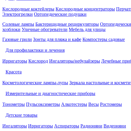
Кислородные коктейлеры
Кислородные концентраторы
Перчат
Электрогрелки
Ортопедические подушки
Солевые лампы
Бактерицидные рециркуляторы
Ортопедически
хозблоки
Уличные обогреватели
Мебель для улицы
Газовые грили
Зонты для пляжа и кафе
Компостеры садовые
Для профилактики и лечения
Ирригаторы
Кислород
Ингаляторы/небулайзеры
Лечебные при
Красота
Косметологические лампы-лупы
Зеркала настольные и космети
Измерительные и диагностические приборы
Тонометры
Пульсоксиметры
Алкотестеры
Весы
Ростомеры
Детские товары
Ингаляторы
Ирригаторы
Аспираторы
Радионяни
Видеоняни