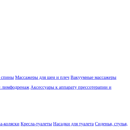
 спины
Массажеры для шеи и плеч
Вакуумные массажеры
и лимфодренаж
Аксессуары к аппарату прессотерапии и
а-коляски
Кресла-туалеты
Насадки для туалета
Сиденья, стулья,