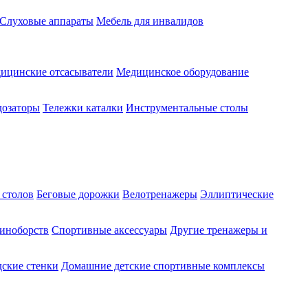
Слуховые аппараты
Мебель для инвалидов
ицинские отсасыватели
Медицинское оборудование
озаторы
Тележки каталки
Инструментальные столы
 столов
Беговые дорожки
Велотренажеры
Эллиптические
диноборств
Спортивные аксессуары
Другие тренажеры и
ские стенки
Домашние детские спортивные комплексы