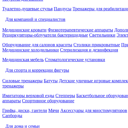
Туалетно-душевые стулья
Пандусы
Тренажеры для реабилитац
Для компаний и специалистов
Медицинские кровати
Физиотерапевтические аппараты
Дополн
Рециркуляторы-облучатели бактерицидные
Светильники
Элек
Оборудование для салонов красоты
Столики прикроватные
Пр
Медицинские холодильники
Стерилизация и дезинфекция
Медицинская мебель
Стоматологические установки
Для спорта и коррекции фигуры
Силовые тренажеры
Батуты
Детские уличные игровые компле
тренажеры
Имитаторы верховой езды
Степперы
Баскетбольное оборудова
аппараты
Спортивное оборудование
Грифы, диски, гантели
Мячи
Аксессуары для миостимуляторов
Сапборды
Для дома и семьи