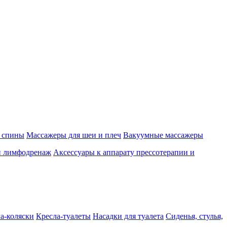
 спины
Массажеры для шеи и плеч
Вакуумные массажеры
и лимфодренаж
Аксессуары к аппарату прессотерапии и
а-коляски
Кресла-туалеты
Насадки для туалета
Сиденья, стулья,