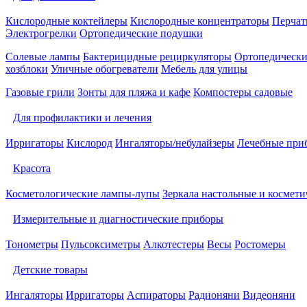
Кислородные коктейлеры
Кислородные концентраторы
Перчат
Электрогрелки
Ортопедические подушки
Солевые лампы
Бактерицидные рециркуляторы
Ортопедически
хозблоки
Уличные обогреватели
Мебель для улицы
Газовые грили
Зонты для пляжа и кафе
Компостеры садовые
Для профилактики и лечения
Ирригаторы
Кислород
Ингаляторы/небулайзеры
Лечебные при
Красота
Косметологические лампы-лупы
Зеркала настольные и космети
Измерительные и диагностические приборы
Тонометры
Пульсоксиметры
Алкотестеры
Весы
Ростомеры
Детские товары
Ингаляторы
Ирригаторы
Аспираторы
Радионяни
Видеоняни