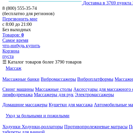
Доставка в 3769 пункта
8 (800) 555-35-74
(бесплатно для регионов)
Перезвонить мне
с 8:00 до 21:00
Без выходных
Товаров:
0
Самое время
что-нибудь купить
Корзина
пуста
☰
Каталог товаров
более 3790 товаров
Массаж
Массажные банки
Вибромассажеры
Виброплатформы
Массажн
Свинг машины
Массажные столы
Аксессуары для массажного 
лимфодренажа
Массажеры для рук
Электромассажеры
Домашние массажеры
Кушетки для массажа
Автомобильные м
Уход за больными и пожилыми
Ходунки
Ходунки-роллаторы
Противопролежневые матрасы
П
табуреты для ванной