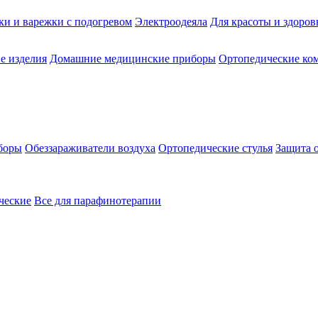
ки и варежки с подогревом
Электроодеяла
Для красоты и здоров
е изделия
Домашние медицинские приборы
Ортопедические ком
боры
Обеззараживатели воздуха
Ортопедические стулья
Защита 
ческие
Все для парафинотерапии