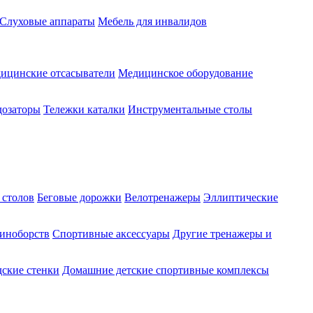
Слуховые аппараты
Мебель для инвалидов
ицинские отсасыватели
Медицинское оборудование
озаторы
Тележки каталки
Инструментальные столы
 столов
Беговые дорожки
Велотренажеры
Эллиптические
диноборств
Спортивные аксессуары
Другие тренажеры и
ские стенки
Домашние детские спортивные комплексы