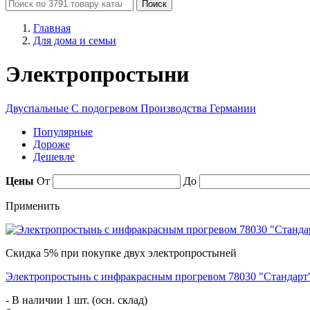
Поиск
Главная
Для дома и семьи
Электропростыни
Двуспальные
С подогревом
Производства Германии
Популярные
Дороже
Дешевле
Цены
От
До
Применить
Скидка 5% при покупке двух электропростыней
Электропростынь с инфракрасным прогревом 78030 "Стандарт
- В наличии 1 шт. (осн. склад)