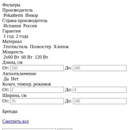
Фильтры
Производитель
Pekatherm
Инкор
Страна производитель
Испания
Россия
Гарантия
1 год
2 года
Материал
Геотекстиль
Полиэстер
Хлопок
Мощность
2x60 Вт
60 Вт
120 Вт
Длина, см
От:
До:
Автоотключение
Да
Нет
Колич. темпер. режимов
От:
До:
Ширина, см
От:
До:
Бренды
Смотреть все