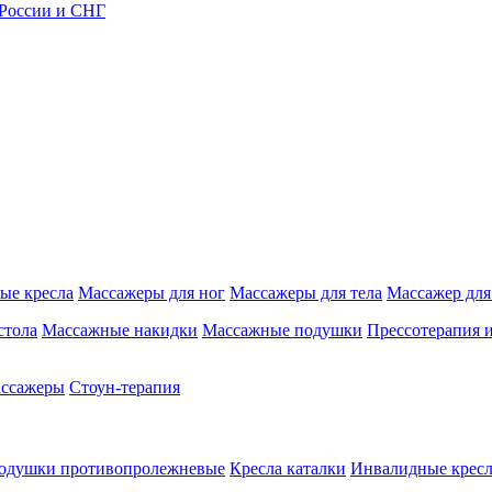
 России и СНГ
ые кресла
Массажеры для ног
Массажеры для тела
Массажер для
стола
Массажные накидки
Массажные подушки
Прессотерапия 
ассажеры
Стоун-терапия
одушки противопролежневые
Кресла каталки
Инвалидные кресл