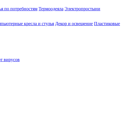
ья по потребностям
Термоодеяла
Электропростыни
пьютерные кресла и стулья
Декор и освещение
Пластиковые
от вирусов