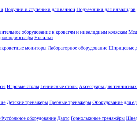
ии
Поручни и ступеньки для ванной
Подъемники для инвалидов
ительное оборудование к кроватям и инвалидным коляскам
Мед
трокардиографы
Носилки
икроватные мониторы
Лабораторное оборудование
Шприцевые д
ксы
Игровые столы
Теннисные столы
Аксессуары для теннисных
ние
Детские тренажеры
Гребные тренажеры
Оборудование для е
Футбольное оборудование
Дартс
Горнолыжные тренажёры
Швед